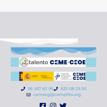
95 267 82 95
633 08 29 50
cemesg@cemelilla.org