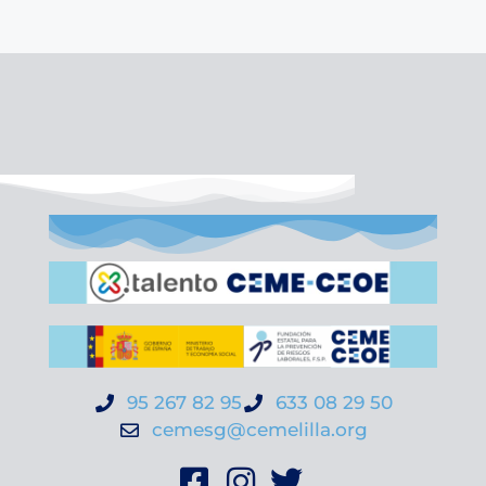
95 267 82 95
633 08 29 50
cemesg@cemelilla.org