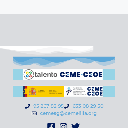
95 267 82 95
633 08 29 50
cemesg@cemelilla.org