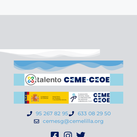
95 267 82 95
633 08 29 50
cemesg@cemelilla.org