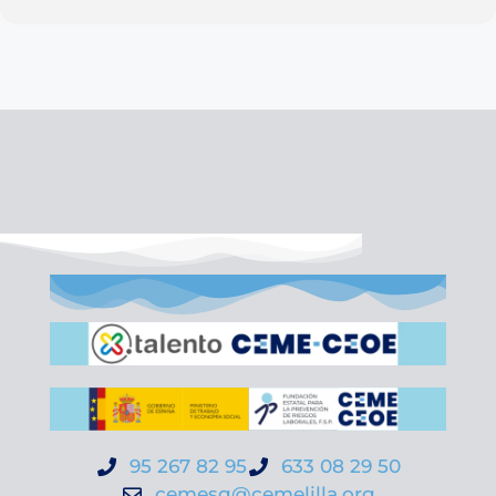
95 267 82 95
633 08 29 50
cemesg@cemelilla.org