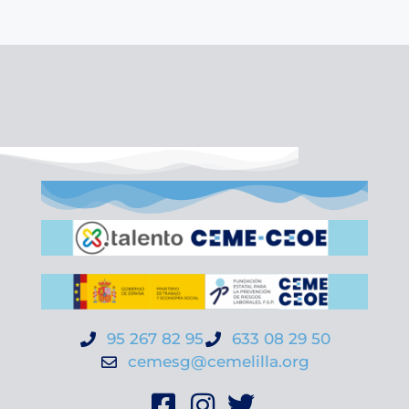
95 267 82 95
633 08 29 50
cemesg@cemelilla.org