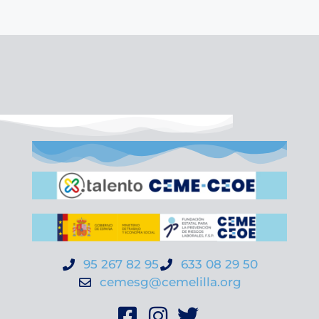
95 267 82 95
633 08 29 50
cemesg@cemelilla.org