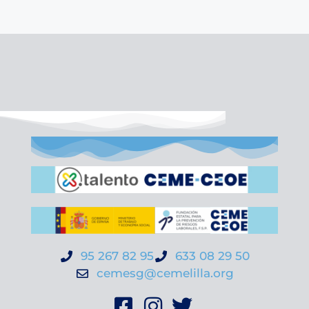
95 267 82 95
633 08 29 50
cemesg@cemelilla.org