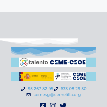
95 267 82 95
633 08 29 50
cemesg@cemelilla.org