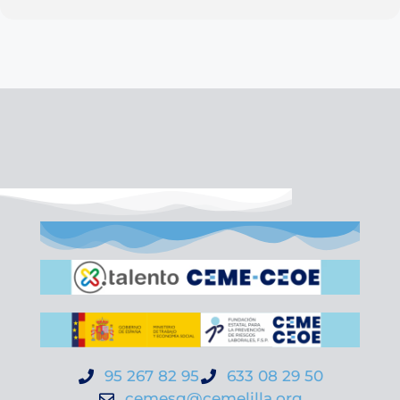
95 267 82 95
633 08 29 50
cemesg@cemelilla.org