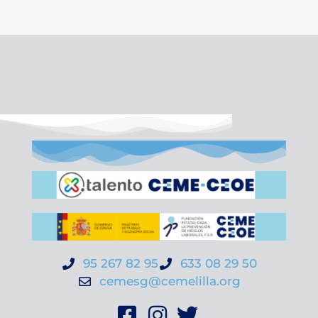
95 267 82 95
633 08 29 50
cemesg@cemelilla.org