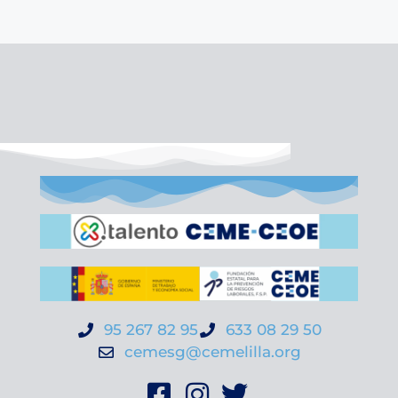
95 267 82 95
633 08 29 50
cemesg@cemelilla.org