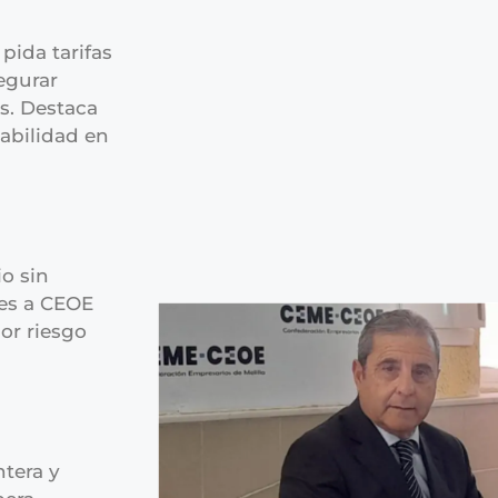
pida tarifas
egurar
es. Destaca
tabilidad en
o sin
res a CEOE
or riesgo
tera y