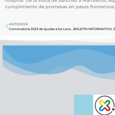
hospital. De la visita de Sánchez a Marruecos, es
cumplimiento de promesas en pasos fronterizos
ANTERIOR
Convocatoria 2023 de ayudas a los Locales Comerciales y de Servicios